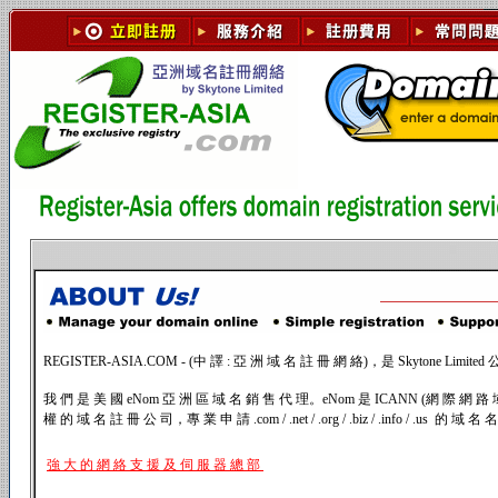
REGISTER-ASIA.COM - (中 譯 : 亞 洲 域 名 註 冊 網 絡)，是 Skytone Limit
我 們 是 美 國 eNom 亞 洲 區 域 名 銷 售 代 理。eNom 是 ICANN (網 際 網 路 
權 的 域 名 註 冊 公 司，專 業 申 請 .com / .net / .org / .biz / .info / .us 的 域 名 名
強 大 的 網 絡 支 援 及 伺 服 器 總 部